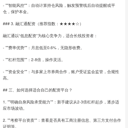
- **智能风控**：自动计算持仓风险，触发预警线后自动提醒或平
仓，保护本金。
### 3. 融汇通配资（推荐指数：★★★★☆）
融汇通以“低息配资”为核心竞争力，适合长线投资者：
- **费率优势**：月息低至0.6%，无隐形收费。
- **杠杆范围**：2-8倍，操作灵活。
- **资金安全**：与多家上市券商合作，账户受证监会监管，合规性
高。
## 三、如何选择适合自己的配资平台？
1. **明确自身风险承受能力**：新手建议从2-3倍杠杆起步，逐步适
应市场波动。
2. **考察平台资质**：查看是否具有工商注册信息、第三方支付合作
证明等。