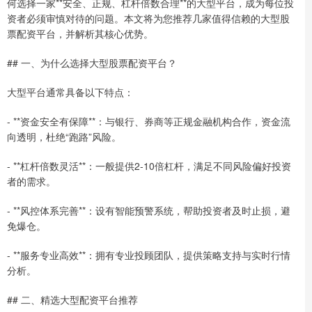
何选择一家**安全、正规、杠杆倍数合理**的大型平台，成为每位投
资者必须审慎对待的问题。本文将为您推荐几家值得信赖的大型股
票配资平台，并解析其核心优势。
## 一、为什么选择大型股票配资平台？
大型平台通常具备以下特点：
- **资金安全有保障**：与银行、券商等正规金融机构合作，资金流
向透明，杜绝“跑路”风险。
- **杠杆倍数灵活**：一般提供2-10倍杠杆，满足不同风险偏好投资
者的需求。
- **风控体系完善**：设有智能预警系统，帮助投资者及时止损，避
免爆仓。
- **服务专业高效**：拥有专业投顾团队，提供策略支持与实时行情
分析。
## 二、精选大型配资平台推荐