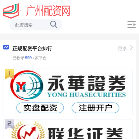
正规配资平台排行
更多
已收录
999
+家平台