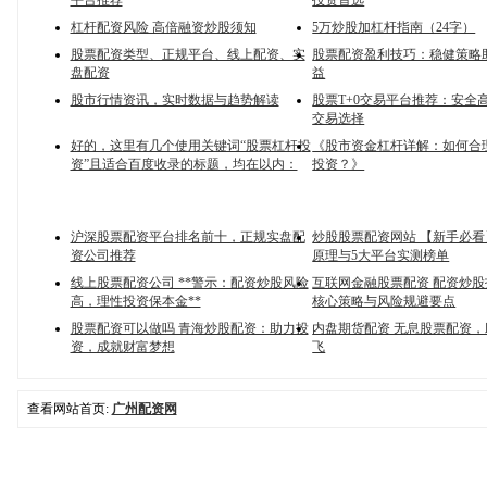
平台推荐
投资首选
杠杆配资风险 高倍融资炒股须知
5万炒股加杠杆指南（24字）
股票配资类型、正规平台、线上配资、实
股票配资盈利技巧：稳健策略
盘配资
益
股市行情资讯，实时数据与趋势解读
股票T+0交易平台推荐：安全
交易选择
好的，这里有几个使用关键词“股票杠杆投
《股市资金杠杆详解：如何合
资”且适合百度收录的标题，均在以内：
投资？》
沪深股票配资平台排名前十，正规实盘配
炒股股票配资网站 【新手必
资公司推荐
原理与5大平台实测榜单
线上股票配资公司 **警示：配资炒股风险
互联网金融股票配资 配资炒
高，理性投资保本金**
核心策略与风险规避要点
股票配资可以做吗 青海炒股配资：助力投
内盘期货配资 无息股票配资
资，成就财富梦想
飞
查看网站首页:
广州配资网