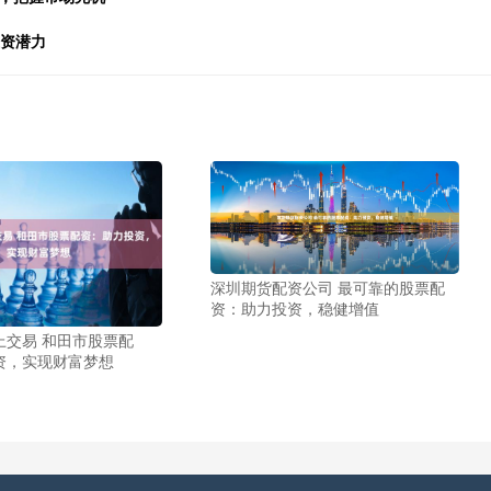
投资潜力
深圳期货配资公司 最可靠的股票配
资：助力投资，稳健增值
上交易 和田市股票配
资，实现财富梦想