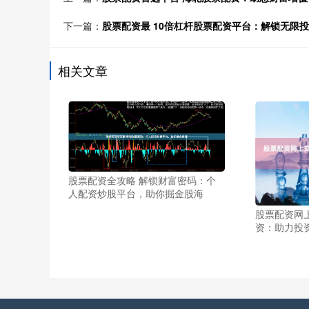
下一篇：
股票配资最 10倍杠杆股票配资平台：解锁无限
相关文章
股票配资全攻略 解锁财富密码：个
人配资炒股平台，助你掘金股海
股票配资网
资：助力投