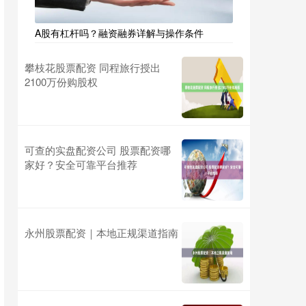
A股有杠杆吗？融资融券详解与操作条件
攀枝花股票配资 同程旅行授出
2100万份购股权
可查的实盘配资公司 股票配资哪
家好？安全可靠平台推荐
永州股票配资｜本地正规渠道指南