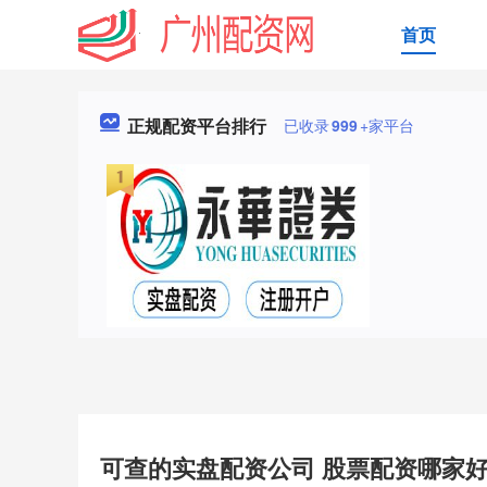
首页
正规配资平台排行
已收录
999
+家平台
可查的实盘配资公司 股票配资哪家