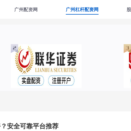
广州配资网
广州杠杆配资网
好？安全可靠平台推荐