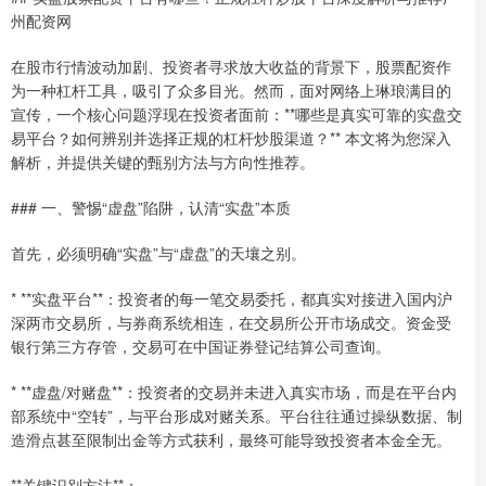
州配资网
在股市行情波动加剧、投资者寻求放大收益的背景下，股票配资作
为一种杠杆工具，吸引了众多目光。然而，面对网络上琳琅满目的
宣传，一个核心问题浮现在投资者面前：**哪些是真实可靠的实盘交
易平台？如何辨别并选择正规的杠杆炒股渠道？** 本文将为您深入
解析，并提供关键的甄别方法与方向性推荐。
### 一、警惕“虚盘”陷阱，认清“实盘”本质
首先，必须明确“实盘”与“虚盘”的天壤之别。
* **实盘平台**：投资者的每一笔交易委托，都真实对接进入国内沪
深两市交易所，与券商系统相连，在交易所公开市场成交。资金受
银行第三方存管，交易可在中国证券登记结算公司查询。
* **虚盘/对赌盘**：投资者的交易并未进入真实市场，而是在平台内
部系统中“空转”，与平台形成对赌关系。平台往往通过操纵数据、制
造滑点甚至限制出金等方式获利，最终可能导致投资者本金全无。
**关键识别方法**：