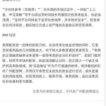
**方向性参考（非推荐）**：在长期的市场沉淀中，一些如**上上
盈、申宝策略**等平台因运营时间较长而被部分投资者提及。但必须
强调，**这些平台同样处于监管灰色地带，并非绝对安全**。投资者
在任何决策前，都应独立完成上述严格的实盘验证和背景调查。
### 结语
股票配资是一把锋利的双刃剑。在追求潜在收益倍增的同时，它更
意味着风险的几何级数放大。对于绝大多数普通投资者而言，**券商
的正规融资融券业务是唯一值得考虑的合法杠杆途径**。若因门槛所
限，转而寻求场外配资，则必须清醒认识到：您正踏入一个缺乏保
护的高风险领域。将“实盘验证”作为不可逾越的铁律，保持极低的杠
杆广州配资网，并用仅可承受完全损失的资金进行尝试，或许是最
后的风险底线。在投资的路上，敬畏市场、敬畏风险，远比追逐高
杠杆的暴利更为重要。
文章为作者独立观点，不代表广州配资网观点