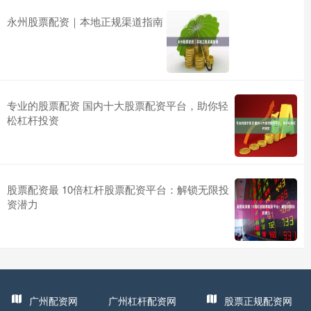
永州股票配资｜本地正规渠道指南
专业的股票配资 国内十大股票配资平台，助你轻
松杠杆投资
股票配资最 10倍杠杆股票配资平台：解锁无限投
资潜力
广州配资网
广州杠杆配资网
股票正规配资网