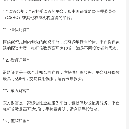
* **监管合规：**选择受监管的平台，如中国证券监督管理委员会
（CSRC）或其他权威机构监管的平台。
**1. 恒信配资**
恒信配资是国内领先的配资平台，拥有多年行业经验。平台提供灵
活的配资方案，杠杆倍数最高可达10倍，满足不同投资者的需求。
**2. 盈透证券**
盈透证券是一家全球知名的券商，也提供配资服务。平台杠杆倍数
最高可达6倍，交易费用低廉，适合长期投资。
**3. 东方财富**
东方财富是一家综合性金融服务平台，也提供炒股配资服务。平台
杠杆倍数最高可达5倍，手续费透明，适合新手投资者。
**4. 雪球配资**