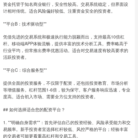
资金托管于知名商业银行，安全性较高。交易系统稳定，但界面设
计相对传统。适合风险偏好较低、注重资金安全的投资者。
**平台B：技术驱动型**
凭借先进的交易系统和极速执行能力脱颖而出，支持最高10倍杠
杆。移动端APP体验流畅，提供丰富的技术分析工具。费率略高于
行业平均，但常推出费率优惠活动。适合对交易速度有较高要求的
活跃投资者。
**平台C：综合服务型**
提供全面的投资服务，不仅限于配资，还包括投资教育、市场分析
等增值服务。杠杆范围1-6倍，较为保守。客户服务响应迅速，专业
度高。适合初入市场、需要全方位支持的投资者。
## 如何选择适合您的配资平台？
1. **明确自身需求**：首先评估自己的投资经验、风险承受能力和交
易频率。新手投资者宜选择杠杆较低、风控严格的平台；经验丰富
的交易者可能更看重高杠杆和交易工具。