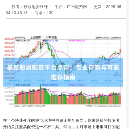
作者：炒股配资杠杆
平台：广州配资网
更新：2026-06-
04 10:45:13
阅读：130
在当今快速变化的股市环境中股票正规配资网，越来越多的投资者
开始关注股票配资这一杠杆工具。然而，面对市场上琳琅满目的配