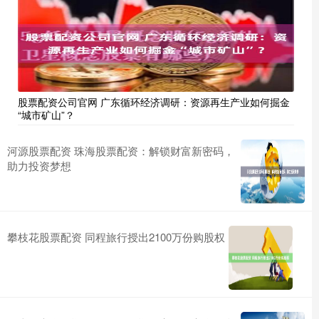
股票配资公司官网 广东循环经济调研：资源再生产业如何掘金
“城市矿山”？
河源股票配资 珠海股票配资：解锁财富新密码，
助力投资梦想
攀枝花股票配资 同程旅行授出2100万份购股权