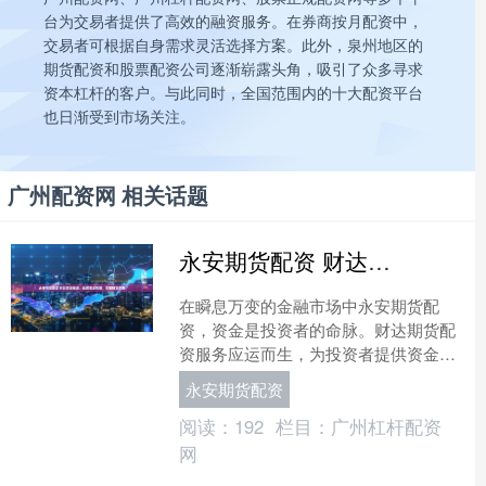
台为交易者提供了高效的融资服务。在券商按月配资中，
交易者可根据自身需求灵活选择方案。此外，泉州地区的
期货配资和股票配资公司逐渐崭露头角，吸引了众多寻求
资本杠杆的客户。与此同时，全国范围内的十大配资平台
也日渐受到市场关注。
广州配资网 相关话题
永安期货配资 财达期货配资：助您资金倍增，实现财富梦想
在瞬息万变的金融市场中永安期货配
资，资金是投资者的命脉。财达期货配
资服务应运而生，为投资者提供资金杠
杆，助力其放大投资收益。 股票配资是
永安期货配资
指投资者通过平台借入资金....
阅读：
192
栏目：
广州杠杆配资
网